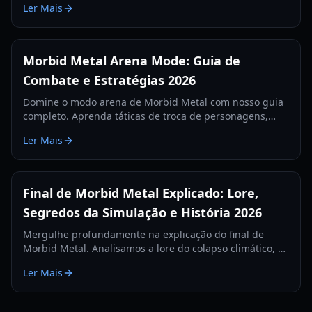
Ler Mais
para a edição de 2026.
Morbid Metal Arena Mode: Guia de
Combate e Estratégias 2026
Domine o modo arena de Morbid Metal com nosso guia
completo. Aprenda táticas de troca de personagens,
builds de habilidades e dicas de desempenho para a
Ler Mais
melhor experiência hack-and-slash.
Final de Morbid Metal Explicado: Lore,
Segredos da Simulação e História 2026
Mergulhe profundamente na explicação do final de
Morbid Metal. Analisamos a lore do colapso climático, o
criador misterioso e os segredos da simulação de IA.
Ler Mais