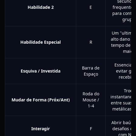
secundár
Habilidade 2
E
frequente
para contro
grupo.
Um "ultimat
alto dano 
Habilidade Especial
R
tempo de re
maior.
Essencial 
Barra de
Esquiva / Investida
evitar go
Espaço
recebido
Troca
Roda do
instantane
Mudar de Forma (Próx/Ant)
Mouse /
entre suas 
1-4
metálicas a
Abrir baús, 
Interagir
F
desafios ou
com NPC