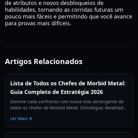
de atributos e novos desbloqueios de
habilidades, tornando as corridas futuras um
pouco mais fáceis e permitindo que você avance
para provas mais difíceis.
Artigos Relacionados
Lista de Todos os Chefes de Morbid Metal:
Guia Completo de Estratégia 2026
Domine cada confronto com nossa lista abrangente de
todos os chefes de Morbid Metal. Estratégias detalhadas
de fases, dicas de troca de personagens e recompensas
Ler Mais
para a edição de 2026.