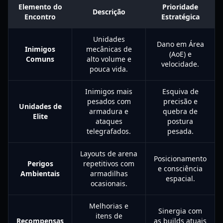
Elemento do
Prioridade
Descrição
Encontro
Estratégica
Unidades
Dano em Área
Inimigos
mecânicas de
(AoE) e
Comuns
alto volume e
velocidade.
pouca vida.
Inimigos mais
Esquiva de
pesados com
precisão e
Unidades de
armadura e
quebra de
Elite
ataques
postura
telegrafados.
pesada.
Layouts de arena
Posicionamento
Perigos
repetitivos com
e consciência
Ambientais
armadilhas
espacial.
ocasionais.
Melhorias e
Sinergia com
itens de
Recompensas
as builds atuais