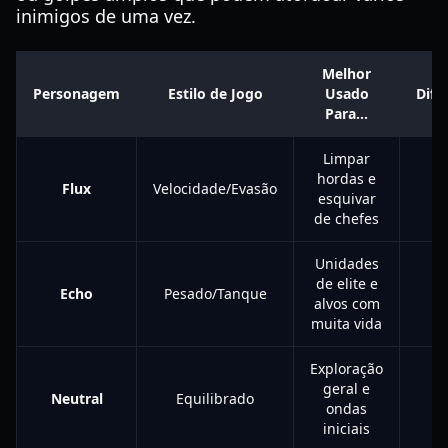
inimigos de uma vez.
Melhor
Personagem
Estilo de Jogo
Usado
Difi
Para...
Limpar
hordas e
Flux
Velocidade/Evasão
M
esquivar
de chefes
Unidades
de elite e
Echo
Pesado/Tanque
alvos com
muita vida
Exploração
geral e
Neutral
Equilibrado
B
ondas
iniciais