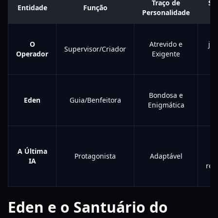
Traço de
Si
Entidade
Função
Personalidade
O
Atrevido e
jo
Supervisor/Criador
Operador
Exigente
F
Bondosa e
V
Eden
Guia/Benfeitora
Enigmática
u
e
A Última
Protagonista
Adaptável
IA
rep
Eden e o Santuário do