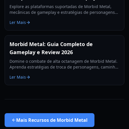
Explore as plataformas suportadas de Morbid Metal,
mecânicas de gameplay e estratégias de personagens
neste guia abrangente de 2026 sobre o rogue-lite de
Ler Mais
ficção científica.
Morbid Metal: Guia Completo de
Gameplay e Review 2026
Domine o combate de alta octanagem de Morbid Metal.
Aprenda estratégias de troca de personagens, caminhos
de upgrade no Void Nexus e como conquistar os chefes
Ler Mais
mais difíceis da simulação.
Mais
Recursos de Morbid Metal