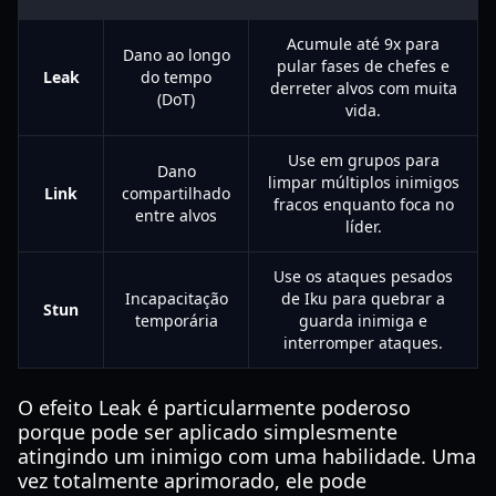
Acumule até 9x para
Dano ao longo
pular fases de chefes e
Leak
do tempo
derreter alvos com muita
(DoT)
vida.
Use em grupos para
Dano
limpar múltiplos inimigos
Link
compartilhado
fracos enquanto foca no
entre alvos
líder.
Use os ataques pesados
Incapacitação
de Iku para quebrar a
Stun
temporária
guarda inimiga e
interromper ataques.
O efeito Leak é particularmente poderoso
porque pode ser aplicado simplesmente
atingindo um inimigo com uma habilidade. Uma
vez totalmente aprimorado, ele pode