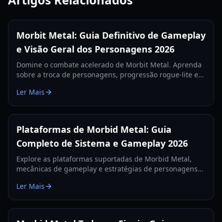
Morbit Metal: Guia Definitivo de Gameplay
e Visão Geral dos Personagens 2026
Domine o combate acelerado de Morbit Metal. Aprenda
sobre a troca de personagens, progressão rogue-lite e
estratégias de chefes neste guia abrangente de 2026.
Ler Mais
Plataformas de Morbid Metal: Guia
Completo de Sistema e Gameplay 2026
Explore as plataformas suportadas de Morbid Metal,
mecânicas de gameplay e estratégias de personagens
neste guia abrangente de 2026 sobre o rogue-lite de
Ler Mais
ficção científica.