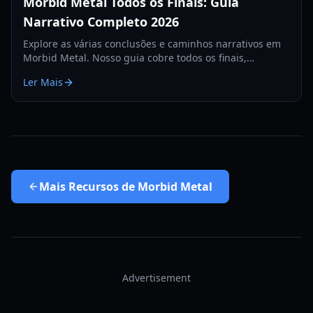
Morbid Metal Todos os Finais: Guia
Narrativo Completo 2026
Explore as várias conclusões e caminhos narrativos em
Morbid Metal. Nosso guia cobre todos os finais,
estratégias de chefes e segredos da lore para a versão
Ler Mais
de 2026.
Mais
Recursos de Morbid Metal
Advertisement