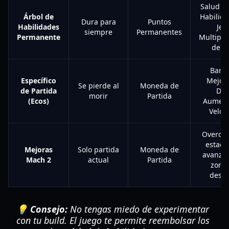
Salud M
Árbol de
Habilid
Dura para
Puntos
Habilidades
Jefe
siempre
Permanentes
Permanente
Multipli
de D
Barre
Específico
Mejor
Se pierde al
Moneda de
de Partida
Dro
morir
Partida
(Ecos)
Aument
Veloc
Overclo
estadí
Mejoras
Solo partida
Moneda de
avanza
Mach 2
actual
Partida
zona
desc
💡 Consejo:
No tengas miedo de experimentar
con tu build. El juego te permite reembolsar los