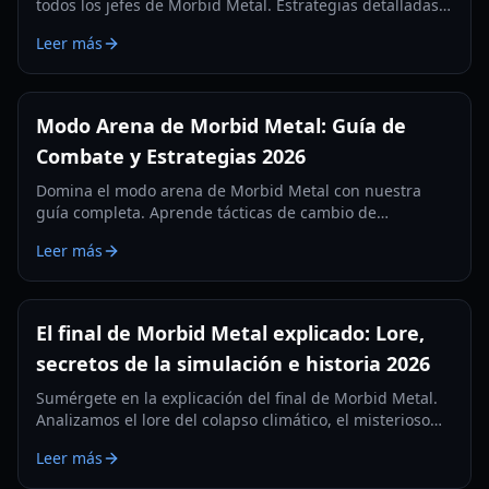
todos los jefes de Morbid Metal. Estrategias detalladas
de fases, consejos para el cambio de personajes y
Leer más
recompensas para la edición 2026.
Modo Arena de Morbid Metal: Guía de
Combate y Estrategias 2026
Domina el modo arena de Morbid Metal con nuestra
guía completa. Aprende tácticas de cambio de
personajes, configuraciones de habilidades y consejos
Leer más
de rendimiento para la experiencia definitiva de hack-
and-slash.
El final de Morbid Metal explicado: Lore,
secretos de la simulación e historia 2026
Sumérgete en la explicación del final de Morbid Metal.
Analizamos el lore del colapso climático, el misterioso
creador y los secretos de la simulación de IA.
Leer más