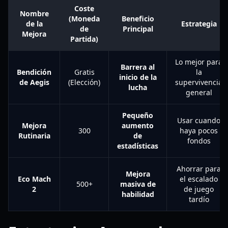
Coste
Nombre
(Moneda
Beneficio
de la
Estrategia
de
Principal
Mejora
Partida)
Lo mejor para
Barrera al
Bendición
Gratis
la
inicio de la
de Aegis
(Elección)
supervivencia
lucha
general
Pequeño
Usar cuando
Mejora
aumento
300
haya pocos
Rutinaria
de
fondos
estadísticas
Ahorrar para
Mejora
Eco Mach
el escalado
500+
masiva de
2
de juego
habilidad
tardío