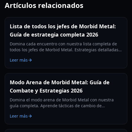
Artículos relacionados
Lista de todos los jefes de Morbid Metal:
Guía de estrategia completa 2026
Domina cada encuentro con nuestra lista completa de
todos los jefes de Morbid Metal. Estrategias detalladas
de fases, consejos para el cambio de personajes y
Leer más
recompensas para la edición 2026.
Modo Arena de Morbid Metal: Guía de
Combate y Estrategias 2026
Domina el modo arena de Morbid Metal con nuestra
guía completa. Aprende tácticas de cambio de
personajes, configuraciones de habilidades y consejos
Leer más
de rendimiento para la experiencia definitiva de hack-
and-slash.