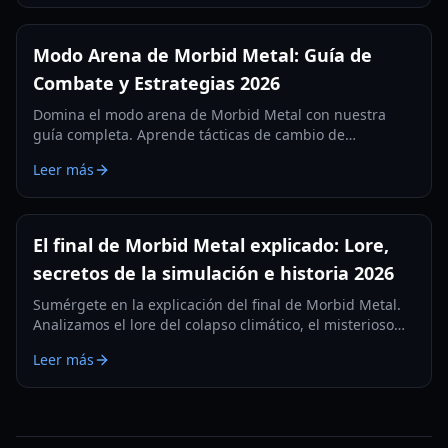
Modo Arena de Morbid Metal: Guía de
Combate y Estrategias 2026
Domina el modo arena de Morbid Metal con nuestra
guía completa. Aprende tácticas de cambio de
personajes, configuraciones de habilidades y consejos
Leer más
de rendimiento para la experiencia definitiva de hack-
and-slash.
El final de Morbid Metal explicado: Lore,
secretos de la simulación e historia 2026
Sumérgete en la explicación del final de Morbid Metal.
Analizamos el lore del colapso climático, el misterioso
creador y los secretos de la simulación de IA.
Leer más