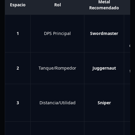
Metal
Espacio
Rol
Recomendado
A
d
1
DPS Principal
Swordmaster
c
e
co
Ge
d
2
Tanque/Rompedor
Juggernaut
tr
e
E
3
Distancia/Utilidad
Sniper
d
l
R
de