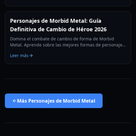
Personajes de Morbid Metal: Guía
Definitiva de Cambio de Héroe 2026
Domina el combate de cambio de forma de Morbid
Metal. Aprende sobre las mejores formas de personajes,
sinergias de habilidades y rutas de mejora en nuestra
Leer más
guía completa de 2026.
Más
Personajes de Morbid Metal