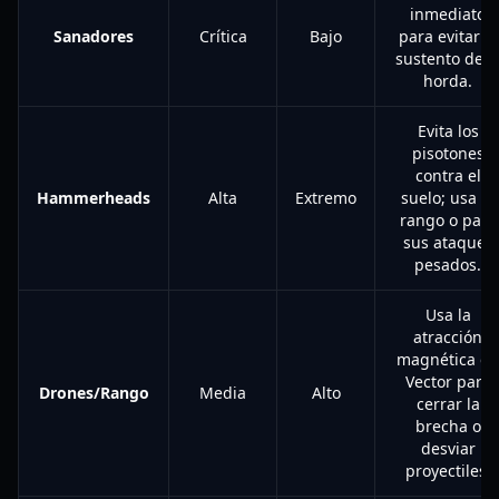
inmediato
Sanadores
Crítica
Bajo
para evitar el
sustento de l
horda.
Evita los
pisotones
contra el
Hammerheads
Alta
Extremo
suelo; usa el
rango o para
sus ataques
pesados.
Usa la
atracción
magnética de
Vector para
Drones/Rango
Media
Alto
cerrar la
brecha o
desviar
proyectiles.