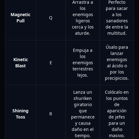
Arrastra a
Perfecto
los
para sacar
Magnetic
enemigos
a los
Q
Pull
ligeros
sanadores
cerca y los
de entre la
aturde.
multitud.
Úsalo para
Empuja a
lanzar
los
Kinetic
enemigos
E
enemigos
Blast
al ácido o
terrestres
por los
lejos.
precipicios.
Lanza un
Colócalo en
shuriken
los puntos
giratorio
de
Shining
que
aparición
R
Toss
permanece
de jefes
y causa
para un
daño en el
daño
tiempo.
masivo.