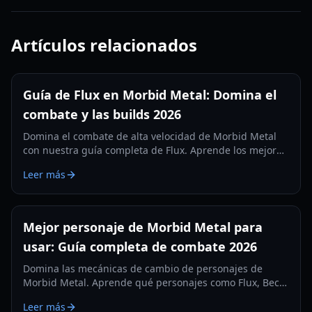
Artículos relacionados
Guía de Flux en Morbid Metal: Domina el
combate y las builds 2026
Domina el combate de alta velocidad de Morbid Metal
con nuestra guía completa de Flux. Aprende los mejores
protocolos, rutinas y estrategias contra jefes para 2026.
Leer más
Mejor personaje de Morbid Metal para
usar: Guía completa de combate 2026
Domina las mecánicas de cambio de personajes de
Morbid Metal. Aprende qué personajes como Flux, Beck
y Vetkav se adaptan a tu estilo de juego en esta guía de
Leer más
2026.