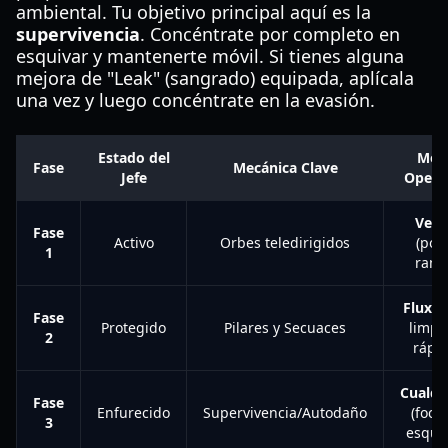
ambiental. Tu objetivo principal aquí es la
supervivencia
. Concéntrate por completo en
esquivar y mantenerte móvil. Si tienes alguna
mejora de "Leak" (sangrado) equipada, aplícala
una vez y luego concéntrate en la evasión.
Estado del
Mej
Fase
Mecánica Clave
Jefe
Opera
Vect
Fase
Activo
Orbes teledirigidos
(por 
1
rang
Flux
(p
Fase
Protegido
Pilares y Secuaces
limpi
2
rápid
Cualqu
Fase
Enfurecido
Supervivencia/Autodaño
(foco
3
esquiv