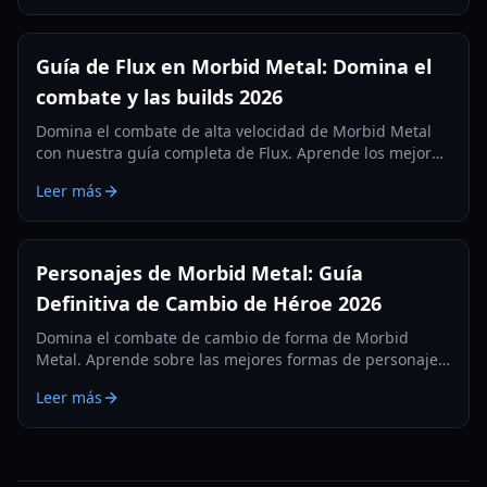
Guía de Flux en Morbid Metal: Domina el
combate y las builds 2026
Domina el combate de alta velocidad de Morbid Metal
con nuestra guía completa de Flux. Aprende los mejores
protocolos, rutinas y estrategias contra jefes para 2026.
Leer más
Personajes de Morbid Metal: Guía
Definitiva de Cambio de Héroe 2026
Domina el combate de cambio de forma de Morbid
Metal. Aprende sobre las mejores formas de personajes,
sinergias de habilidades y rutas de mejora en nuestra
Leer más
guía completa de 2026.