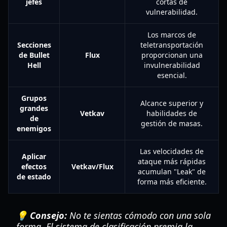
jefes
cortas de
vulnerabilidad.
Los marcos de
Secciones
teletransportación
de Bullet
Flux
proporcionan una
Hell
invulnerabilidad
esencial.
Grupos
Alcance superior y
grandes
Vetkav
habilidades de
de
gestión de masas.
enemigos
Las velocidades de
Aplicar
ataque más rápidas
efectos
Vetkav/Flux
acumulan "Leak" de
de estado
forma más eficiente.
💡 Consejo:
No te sientas cómodo con una sola
forma. El sistema de clasificación premia la