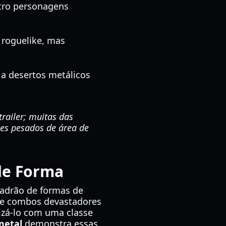
atro personagens
 roguelike, mas
 a desertos metálicos
railer; muitas das
ues pesados de área de
 de Forma
adrão de formas de
ite combos devastadores
izá-lo com uma classe
metal
demonstra essas