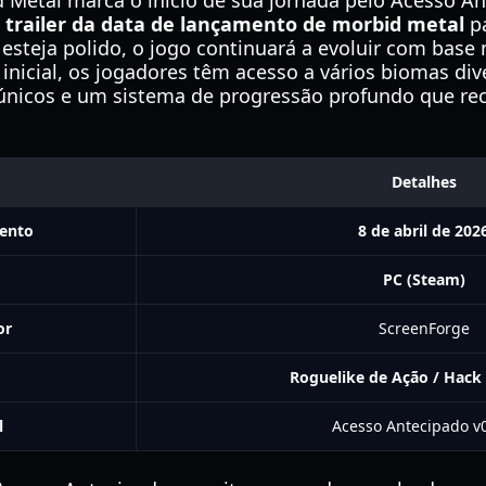
Metal marca o início de sua jornada pelo Acesso A
o
trailer da data de lançamento de morbid metal
pa
 esteja polido, o jogo continuará a evoluir com base
inicial, os jogadores têm acesso a vários biomas di
únicos e um sistema de progressão profundo que r
Detalhes
ento
8 de abril de 202
PC (Steam)
or
ScreenForge
Roguelike de Ação / Hack
l
Acesso Antecipado v0