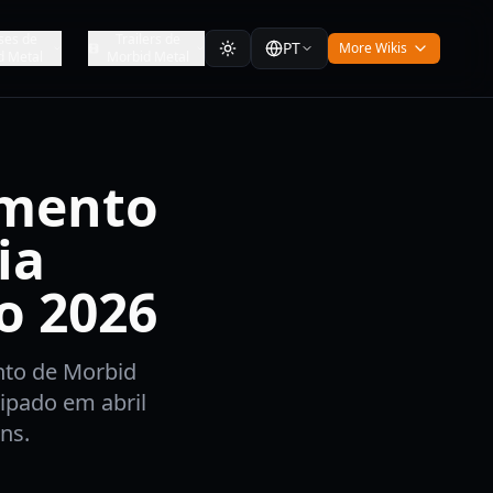
ses de
Trailers de
PT
More Wikis
d Metal
Morbid Metal
amento
ia
o 2026
ento de Morbid
ipado em abril
ns.