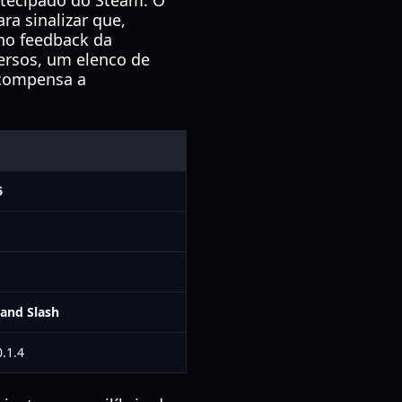
ntecipado do Steam. O
ra sinalizar que,
 no feedback da
versos, um elenco de
ecompensa a
6
 and Slash
.1.4