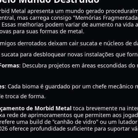
bid Metal apresenta um mundo gerado proceduralme
central, mas carrega consigo "Memórias Fragmentada
Essas melhorias podem variar de aumento na vida a
ovas para suas formas de metal.
nimigos derrotados deixam cair sucata e núcleos de d
e sucata para desbloquear novas instalações que for
 Formas
: Descubra projetos em áreas escondidas do
es
: Cada bioma é guardado por um chefe mecânico m
e troca de forma.
ançamento de Morbid Metal
toca brevemente na inter
 rede de aprimoramentos que permitem aos jogado
prefere uma build de "canhão de vidro" ou um lutador
26 oferece profundidade suficiente para suportar vár