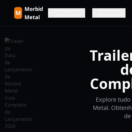
Morbid
Personagens de
Recursos de
M
Morbid Metal
Morbid Metal
Metal
Trail
d
Compl
Explore tudo 
Metal. Obtenh
de