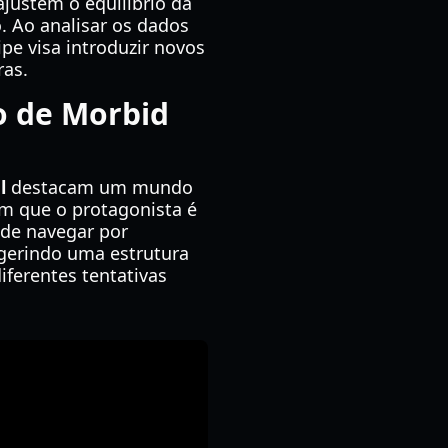
justem o equilíbrio da
. Ao analisar os dados
pe visa introduzir novos
ras.
o de Morbid
l
destacam um mundo
m que o protagonista é
de navegar por
ugerindo uma estrutura
ferentes tentativas