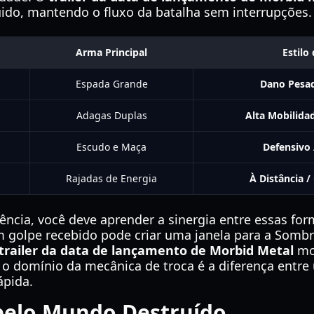
uido, mantendo o fluxo da batalha sem interrupções.
Arma Principal
Estilo
Espada Grande
Dano Pesad
Adagas Duplas
Alta Mobilidad
Escudo e Maça
Defensivo 
Rajadas de Energia
À Distância /
ência, você deve aprender a sinergia entre essas fo
m golpe recebido pode criar uma janela para a Somb
trailer da data de lançamento de Morbid Metal
mo
e o domínio da mecânica de troca é a diferença entr
ápida.
pelo Mundo Destruído