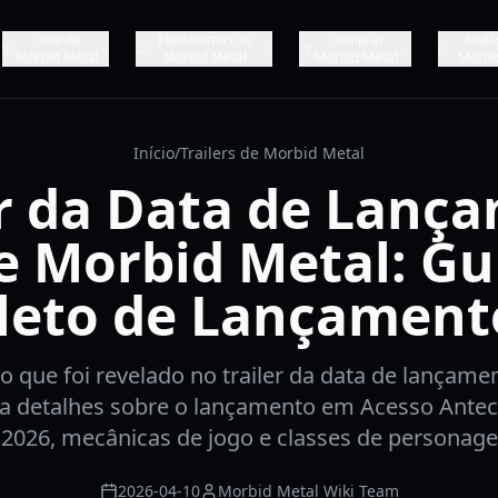
Guia de
Plataformas de
Comprar
Análi
Morbid Metal
Morbid Metal
Morbid Metal
Morbi
Início
/
Trailers de Morbid Metal
er da Data de Lanç
e Morbid Metal: Gu
eto de Lançament
o que foi revelado no trailer da data de lançam
a detalhes sobre o lançamento em Acesso Antec
 2026, mecânicas de jogo e classes de personage
2026-04-10
Morbid Metal Wiki Team