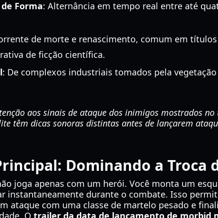
a de Forma
: Alternância em tempo real entre até qu
orrente de morte e renascimento, comum em títulos
ativa de ficção científica.
l
: De complexos industriais tomados pela vegetação
tenção aos sinais de ataque dos inimigos mostrados no t
lite têm dicas sonoras distintas antes de lançarem ataq
Principal: Dominando a Troca
não joga apenas com um herói. Você monta um esqu
nar instantaneamente durante o combate. Isso perm
um ataque com uma classe de martelo pesado e final
idade. O
trailer da data de lançamento de morbid 