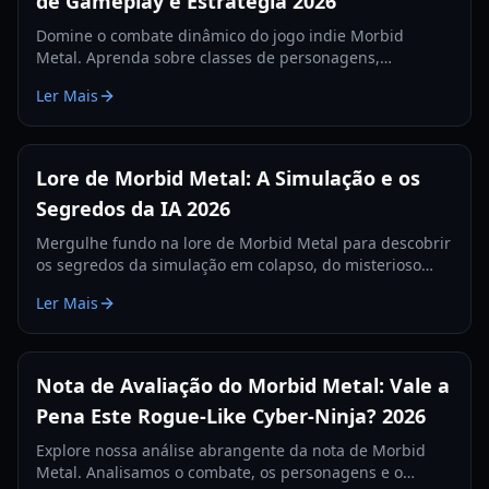
de Gameplay e Estratégia 2026
Domine o combate dinâmico do jogo indie Morbid
Metal. Aprenda sobre classes de personagens,
progressão baseada em runs e estratégias contra
Ler Mais
chefes neste roguelite apoiado pela Ubisoft.
Lore de Morbid Metal: A Simulação e os
Segredos da IA 2026
Mergulhe fundo na lore de Morbid Metal para descobrir
os segredos da simulação em colapso, do misterioso
Operador e da enigmática gigante conhecida como
Ler Mais
Eden.
Nota de Avaliação do Morbid Metal: Vale a
Pena Este Rogue-Like Cyber-Ninja? 2026
Explore nossa análise abrangente da nota de Morbid
Metal. Analisamos o combate, os personagens e o