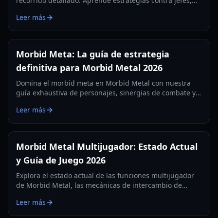
recorrido detallado. Aprende estrategias contra jefes,
ubicaciones de bendiciones y cómo asegurar el trofeo
Leer más
de Platino.
Morbid Meta: La guía de estrategia
definitiva para Morbid Metal 2026
Domina el morbid meta en Morbid Metal con nuestra
guía exhaustiva de personajes, sinergias de combate y
el poderoso efecto de estado Leak.
Leer más
Morbid Metal Multijugador: Estado Actual
y Guía de Juego 2026
Explora el estado actual de las funciones multijugador
de Morbid Metal, las mecánicas de intercambio de
personajes y las estrategias de combate en Early Access
Leer más
en esta guía completa.