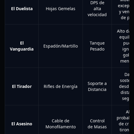
DPS de
excepci
El Duelista
Hojas Gemelas
alta
y venta
velocidad
de par
Alto dañ
equilib
El
Tanque
pued
Espadón/Martillo
Vanguardia
Pesado
ignor
golp
menor
Dañ
sosten
Soporte a
El Tirador
Rifles de Energía
desde 
Distancia
distan
segur
Alta
probabil
Cable de
Control
El Asesino
de críti
Monofilamento
de Masas
tirones