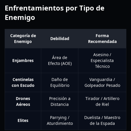
Enfrentamientos por Tipo de
Enemigo
Categoría de
Forma
Debilidad
Enemigo
Recomendada
Asesino /
Área de
Enjambres
Especialista
Efecto (AOE)
Técnico
Centinelas
Daño de
Vanguardia /
con Escudo
Equilibrio
Golpeador Pesado
Drones
Precisión a
Tirador / Artillero
Aéreos
Distancia
de Riel
Parrying /
Duelista / Maestro
Elites
Aturdimiento
de la Espada