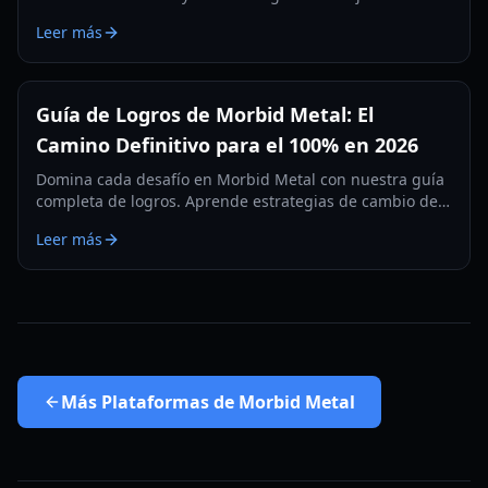
Morbid Metal. Aprende a optimizar a Flux, Ekko y Vector
Leer más
para obtener la máxima eficiencia.
Guía de Logros de Morbid Metal: El
Camino Definitivo para el 100% en 2026
Domina cada desafío en Morbid Metal con nuestra guía
completa de logros. Aprende estrategias de cambio de
personaje, tácticas contra jefes y cómo desbloquear el
Leer más
trofeo del 100% de finalización.
Más
Plataformas de Morbid Metal