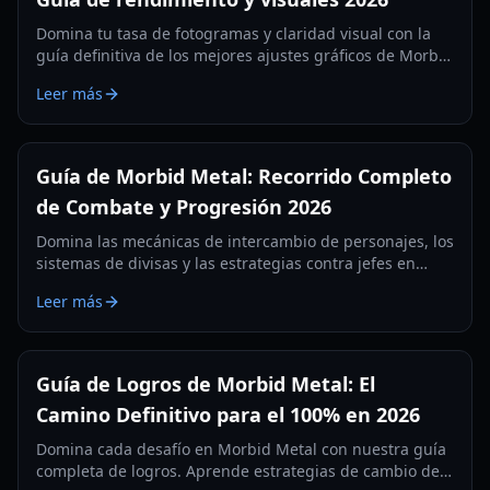
Domina tu tasa de fotogramas y claridad visual con la
guía definitiva de los mejores ajustes gráficos de Morbid
Metal. Optimizado para hardware de 2026 y las últimas
Leer más
versiones del juego.
Guía de Morbid Metal: Recorrido Completo
de Combate y Progresión 2026
Domina las mecánicas de intercambio de personajes, los
sistemas de divisas y las estrategias contra jefes en
Morbid Metal. Aprende a optimizar a Flux, Ekko y Vector
Leer más
para obtener la máxima eficiencia.
Guía de Logros de Morbid Metal: El
Camino Definitivo para el 100% en 2026
Domina cada desafío en Morbid Metal con nuestra guía
completa de logros. Aprende estrategias de cambio de