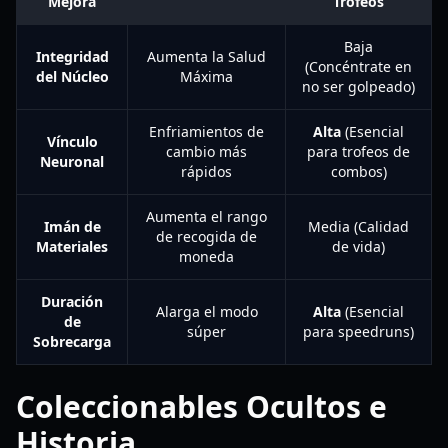
Mejora
Trofeos
Baja
Integridad
Aumenta la Salud
(Concéntrate en
del Núcleo
Máxima
no ser golpeado)
Enfriamientos de
Alta
(Esencial
Vínculo
cambio más
para trofeos de
Neuronal
rápidos
combos)
Aumenta el rango
Imán de
Media (Calidad
de recogida de
Materiales
de vida)
moneda
Duración
Alarga el modo
Alta
(Esencial
de
súper
para speedruns)
Sobrecarga
Coleccionables Ocultos e
Historia