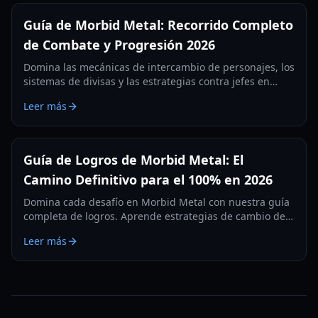
Guía de Morbid Metal: Recorrido Completo
de Combate y Progresión 2026
Domina las mecánicas de intercambio de personajes, los
sistemas de divisas y las estrategias contra jefes en
Morbid Metal. Aprende a optimizar a Flux, Ekko y Vector
Leer más
para obtener la máxima eficiencia.
Guía de Logros de Morbid Metal: El
Camino Definitivo para el 100% en 2026
Domina cada desafío en Morbid Metal con nuestra guía
completa de logros. Aprende estrategias de cambio de
personaje, tácticas contra jefes y cómo desbloquear el
Leer más
trofeo del 100% de finalización.