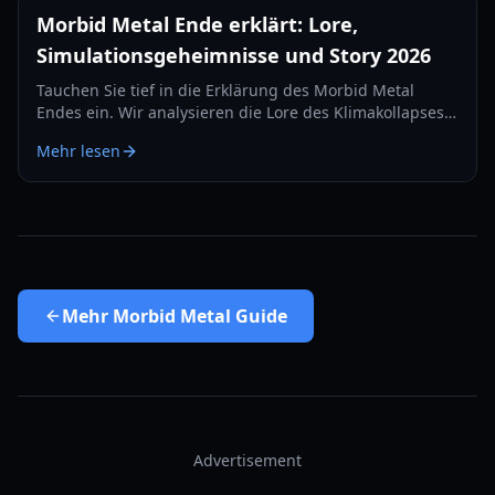
Morbid Metal Ende erklärt: Lore,
Simulationsgeheimnisse und Story 2026
Tauchen Sie tief in die Erklärung des Morbid Metal
Endes ein. Wir analysieren die Lore des Klimakollapses,
den mysteriösen Schöpfer und die Geheimnisse der KI-
Mehr lesen
Simulation.
Mehr
Morbid Metal Guide
Advertisement