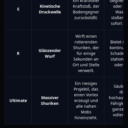
Ein kraftvoller
Gegner i
Kinetische
Kraftstoß, der
oder gi
E
Druckwelle
Bodengegner
Wasse
zurückstößt.
stoßen, 
sofort zu
Wirft einen
rotierenden
Bietet m
Shuriken, der
kontinuie
Glänzender
R
für einige
Schaden
Wurf
Sekunden an
stationär
Ort und Stelle
oder B
verweilt.
Ein riesiges
Säuber
Projektil, das
dies
einen Vortex
Massiver
hochaufl
Ultimate
erzeugt und
Shuriken
Fähigkeit
alle nahen
ganze 
Mobs
voller D
hineinzieht.