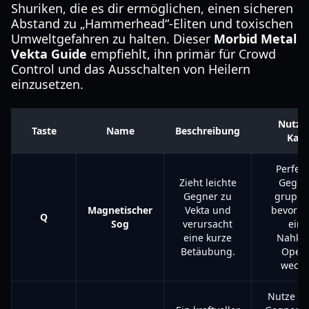
Shuriken, die es dir ermöglichen, einen sicheren
Abstand zu „Hammerhead“-Eliten und toxischen
Umweltgefahren zu halten. Dieser
Morbid Metal
Vekta Guide
empfiehlt, ihn primär für Crowd
Control und das Ausschalten von Heilern
einzusetzen.
Nutze
Taste
Name
Beschreibung
Kam
Perfek
Zieht leichte
Gegne
Gegner zu
gruppi
Magnetischer
Vekta und
bevor m
Q
Sog
verursacht
ein
eine kurze
Nahka
Betäubung.
Opera
wechs
Nutze di