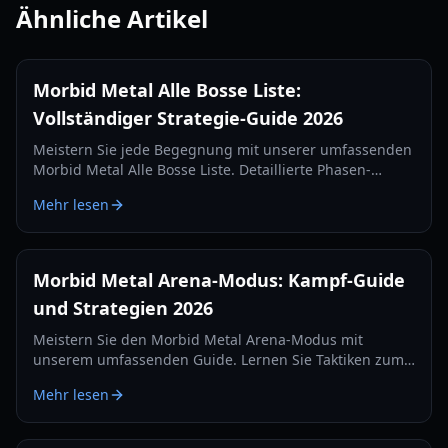
Ähnliche Artikel
Morbid Metal Alle Bosse Liste:
Vollständiger Strategie-Guide 2026
Meistern Sie jede Begegnung mit unserer umfassenden
Morbid Metal Alle Bosse Liste. Detaillierte Phasen-
Strategien, Tipps zum Charakterwechsel und
Mehr lesen
Belohnungen für die Edition 2026.
Morbid Metal Arena-Modus: Kampf-Guide
und Strategien 2026
Meistern Sie den Morbid Metal Arena-Modus mit
unserem umfassenden Guide. Lernen Sie Taktiken zum
Charakterwechsel, Skill-Builds und Performance-Tipps
Mehr lesen
für das ultimative Hack-and-Slash-Erlebnis.