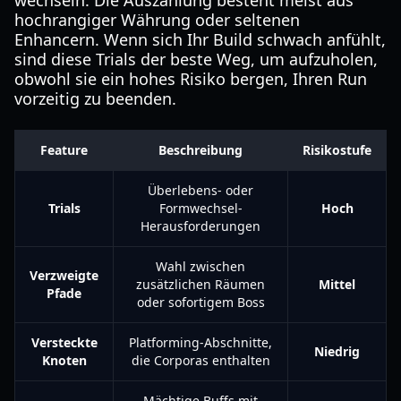
wechseln. Die Auszahlung besteht meist aus
hochrangiger Währung oder seltenen
Enhancern. Wenn sich Ihr Build schwach anfühlt,
sind diese Trials der beste Weg, um aufzuholen,
obwohl sie ein hohes Risiko bergen, Ihren Run
vorzeitig zu beenden.
Feature
Beschreibung
Risikostufe
Überlebens- oder
Trials
Formwechsel-
Hoch
Herausforderungen
Wahl zwischen
Verzweigte
zusätzlichen Räumen
Mittel
Pfade
oder sofortigem Boss
Versteckte
Platforming-Abschnitte,
Niedrig
Knoten
die Corporas enthalten
Mächtige Buffs mit