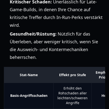
Kritischer Schaden:
Unerlässlich für Late-
Game-Builds, in denen Ihre Chance auf
kritische Treffer durch In-Run-Perks verstärkt
wird.
Gesundheit/Rüstung:
Nützlich für das
Überleben, aber weniger kritisch, wenn Sie
die Ausweich- und Kontermechaniken
beherrschen.
Empfoh
Stat-Name
Effekt pro Stufe
Priori
Erhöht den
Rohschaden aller
Basis-Angriffsschaden
Hoc
leichten/schweren
Angriffe