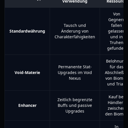
Verwendung
Ressource
Von
Gegnern
Tausch und
fallen
Standardwährung
Änderung von
gelassen
Charakterfähigkeiten
und in
Truhen
gefunden
Belohnung
Permanente Stat-
für das
Void-Materie
Upgrades im Void
Abschließe
Nexus
von Biomen
und Trials
Kauf bei
Zeitlich begrenzte
Händlern
Enhancer
Buffs und passive
zwischen
Upgrades
den Biome
In