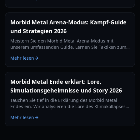
Belohnungen für die Edition 2026.
Morbid Metal Arena-Modus: Kampf-Guide
und Strategien 2026
Meistern Sie den Morbid Metal Arena-Modus mit
unserem umfassenden Guide. Lernen Sie Taktiken zum
Charakterwechsel, Skill-Builds und Performance-Tipps
Mehr lesen
für das ultimative Hack-and-Slash-Erlebnis.
Morbid Metal Ende erklärt: Lore,
Simulationsgeheimnisse und Story 2026
Tauchen Sie tief in die Erklärung des Morbid Metal
Endes ein. Wir analysieren die Lore des Klimakollapses,
den mysteriösen Schöpfer und die Geheimnisse der KI-
Mehr lesen
Simulation.