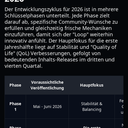
Der Entwicklungszyklus für 2026 ist in mehrere
Schlüsselphasen unterteilt. Jede Phase zielt
darauf ab, spezifische Community-Wünsche zu
erfüllen und gleichzeitig frische Mechaniken
einzuführen, damit sich der "Loop" weiterhin
innovativ anfühlt. Der Hauptfokus für die erste
Jahreshälfte liegt auf Stabilität und "Quality of
Life" (QoL) Verbesserungen, gefolgt von
bedeutenden Inhalts-Releases im dritten und
vierten Quartal.
Voraussichtliche
Phase
Hauptfokus
Veröffentlichung
Feh
Phase
Stabilität &
Mai - Juni 2026
Cha
1
Balancing
und
Neu
Phase
Die erste