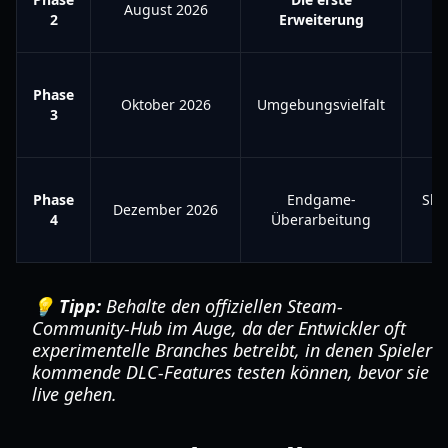
August 2026
M
2
Erweiterung
G
Phase
"
Oktober 2026
Umgebungsvielfalt
3
Phase
Endgame-
Ska
Dezember 2026
4
Überarbeitung
u
Ke
💡 Tipp:
Behalte den offiziellen Steam-
Community-Hub im Auge, da der Entwickler oft
experimentelle Branches betreibt, in denen Spieler
kommende DLC-Features testen können, bevor sie
live gehen.