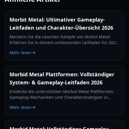
Morbit Metal: Ultimativer Gameplay-
Leitfaden und Charakter-Übersicht 2026
Meistern Sie die rasanten Kämpfe von Morbit Metal.
Erfahren Sie in diesem umfassenden Leitfaden für 2026
alles über den Charakterwechsel, die Rogue-lite-
Mehr lesen
Progression und Boss-Strategien.
Morbid Metal Plattformen: Vollständiger
System- & Gameplay-Leitfaden 2026
Entdecke die unterstützten Morbid Metal Plattformen,
Gameplay-Mechaniken und Charakterstrategien in
diesem umfassenden Leitfaden 2026 zum Sci-Fi-Rogue-
Mehr lesen
lite.