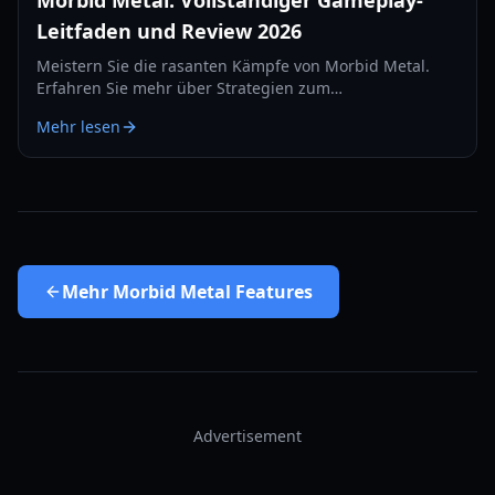
Morbid Metal: Vollständiger Gameplay-
Leitfaden und Review 2026
Meistern Sie die rasanten Kämpfe von Morbid Metal.
Erfahren Sie mehr über Strategien zum
Charakterwechsel, Upgrade-Pfade im Void Nexus und
Mehr lesen
wie Sie die härtesten Bosse der Simulation besiegen.
Mehr
Morbid Metal Features
Advertisement