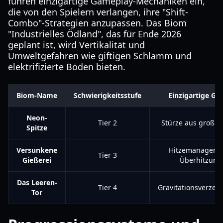
führen einzigartige Gameplay-Mechaniken ein,
die von den Spielern verlangen, ihre "Shift-
Combo"-Strategien anzupassen. Das Biom
"Industrielles Ödland", das für Ende 2026
geplant ist, wird Vertikalität und
Umweltgefahren wie giftigen Schlamm und
elektrifizierte Böden bieten.
Biom-Name
Schwierigkeitsstufe
Einzigartige Ge
Neon-
Tier 2
Stürze aus großer
Spitze
Versunkene
Hitzemanageme
Tier 3
Gießerei
Überhitzung
Das Leeren-
Tier 4
Gravitationsverzer
Tor